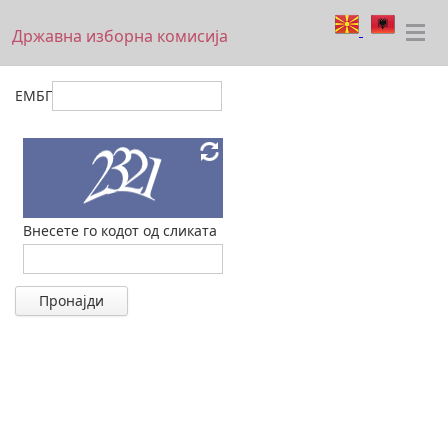
Државна изборна комисија
ЕМБГ
Внесете го кодот од сликата
Пронајди