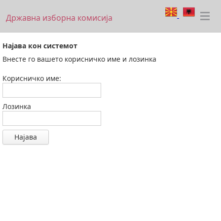
Државна изборна комисија
Најава кон системот
Внесте го вашето корисничко име и лозинка
Корисничко име:
Лозинка
Најава